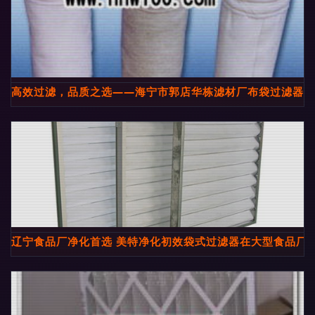
高效过滤，品质之选——海宁市郭店华栋滤材厂布袋过滤器供
辽宁食品厂净化首选 美特净化初效袋式过滤器在大型食品厂