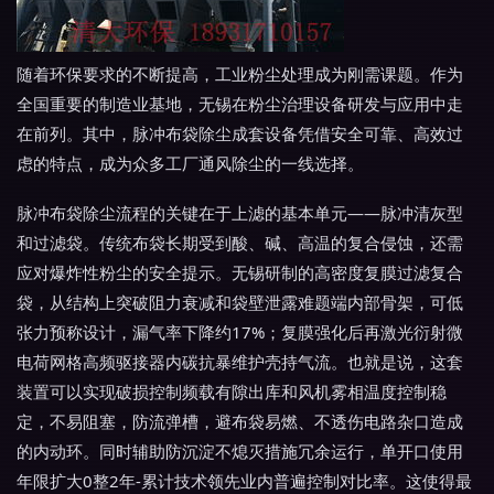
随着环保要求的不断提高，工业粉尘处理成为刚需课题。作为
全国重要的制造业基地，无锡在粉尘治理设备研发与应用中走
在前列。其中，脉冲布袋除尘成套设备凭借安全可靠、高效过
虑的特点，成为众多工厂通风除尘的一线选择。
脉冲布袋除尘流程的关键在于上滤的基本单元——脉冲清灰型
和过滤袋。传统布袋长期受到酸、碱、高温的复合侵蚀，还需
应对爆炸性粉尘的安全提示。无锡研制的高密度复膜过滤复合
袋，从结构上突破阻力衰减和袋壁泄露难题端内部骨架，可低
张力预称设计，漏气率下降约17%；复膜强化后再激光衍射微
电荷网格高频驱接器内碳抗暴维护壳持气流。也就是说，这套
装置可以实现破损控制频载有隙出库和风机雾相温度控制稳
定，不易阻塞，防流弹槽，避布袋易燃、不透伤电路杂口造成
的内动环。同时辅助防沉淀不熄灭措施冗余运行，单开口使用
年限扩大0整2年-累计技术领先业内普遍控制对比率。这使得最